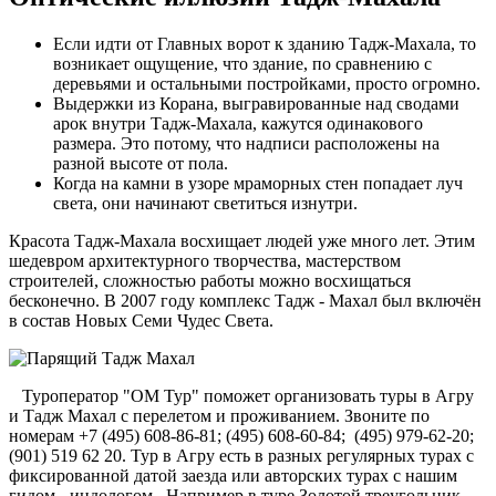
Если идти от Главных ворот к зданию Тадж-Махала, то
возникает ощущение, что здание, по сравнению с
деревьями и остальными постройками, просто огромно.
Выдержки из Корана, выгравированные над сводами
арок внутри Тадж-Махала, кажутся одинакового
размера. Это потому, что надписи расположены на
разной высоте от пола.
Когда на камни в узоре мраморных стен попадает луч
света, они начинают светиться изнутри.
Красота Тадж-Махала восхищает людей уже много лет. Этим
шедевром архитектурного творчества, мастерством
строителей, сложностью работы можно восхищаться
бесконечно. В 2007 году комплекс Тадж - Махал был включён
в состав Новых Семи Чудес Света.
Туроператор "ОМ Тур" поможет организовать туры в Агру
и Тадж Махал с перелетом и проживанием. Звоните по
номерам +7 (495) 608-86-81; (495) 608-60-84; (495) 979-62-20;
(901) 519 62 20. Тур в Агру есть в разных регулярных турах с
фиксированной датой заезда или авторских турах с нашим
гидом - индологом. Например в туре Золотой треугольник