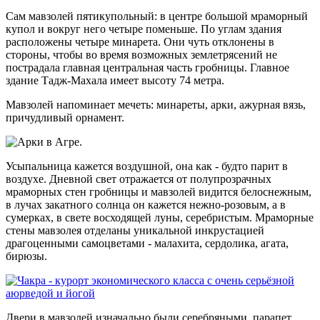
Сам мавзолей пятикупольный: в центре большой мраморный
купол и вокруг него четыре поменьше. По углам здания
расположены четыре минарета. Они чуть отклонены в
стороны, чтобы во время возможных землетрясений не
пострадала главная центральная часть гробницы. Главное
здание Тадж-Махала имеет высоту 74 метра.
Мавзолей напоминает мечеть: минареты, арки, ажурная вязь,
причудливый орнамент.
Усыпальница кажется воздушной, она как - будто парит в
воздухе. Дневной свет отражается от полупрозрачных
мраморных стен гробницы и мавзолей видится белоснежным,
в лучах закатного солнца он кажется нежно-розовым, а в
сумерках, в свете восходящей луны, серебристым. Мраморные
стены мавзолея отделаны уникальной инкрустацией
драгоценными самоцветами - малахита, сердолика, агата,
бирюзы.
Двери в мавзолей изначально были серебряными, парапет