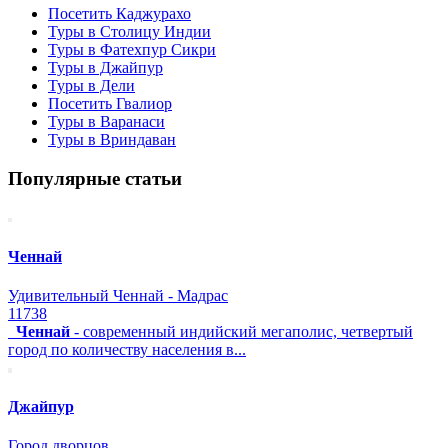
Посетить Каджурахо
Туры в Столицу Индии
Туры в Фатехпур Сикри
Туры в Джайпур
Туры в Дели
Посетить Гвалиор
Туры в Варанаси
Туры в Вриндаван
Популярные статьи
Ченнай
Удивительный Ченнай - Мадрас
11738
Ченнай
- современный индийский мегаполис, четвертый
город по количеству населения в...
Джайпур
Город дворцов