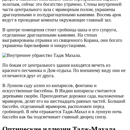
золотым, сейчас это богатство утрачено. Стены внутренней
части центрального зала с мраморным полом, украшены
драгоценными и полудрагоценными камнями. Восемь арок
ведут в проходные комнаты окружающие главный зал.
В центре помещения стоит гробница шаха и его супруги,
отделанные драгоценными камнями. На стенах
выгравированы отрывки из священного Корана, они богато
украшены барельефами и инкрустациями.
По бокам от центрального здания находятся мечеть из
красного песчаника и Дом отдыха. По внешнему виду они не
отличаются друг от друга.
В Лунном саду аллеи из кипарисов, фонтаны и
искусственные бассейны. В Индии кипарисы считаются
деревьями скорби. Приподнятые дорожки сада, выложенные
мрамором, делят его на шестнадцать равных частей. Большой
бассейн, отделанный мрамором, расположен перед
гробницей. В нём отражается Тадж-Махал и в лунную ночь
бассейн как бы подсвечивает главный дворец снизу.
Оптические иллюзии Тадж-Махала