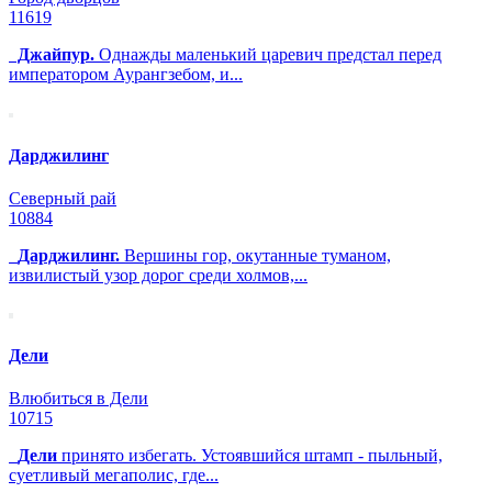
11619
Джайпур.
Однажды маленький царевич предстал перед
императором Аурангзебом, и...
Дарджилинг
Северный рай
10884
Дарджилинг.
Вершины гор, окутанные туманом,
извилистый узор дорог среди холмов,...
Дели
Влюбиться в Дели
10715
Дели
принято избегать. Устоявшийся штамп - пыльный,
суетливый мегаполис, где...