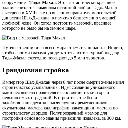
сооружение -
Тадж-Махал
. Это фантастически красивое
здание считается символом истинной любви. Тадж-Махал
выстроен в XVII веке по велению правителя монгольской
династии Шах-Джахана, в память о безвременно умершей
любимой жене. Он хотел построить мавзолей, красивее
которого не было бы на земном шаре.
Путешественники со всего мира стремятся попасть в Индию,
чтобы своими глазами увидеть этот архитектурный шедевр.
Тадж-Махал ежегодно посещают до 5 млн туристов.
Грандиозная стройка
Император Шах-Джахан через 8 лет после смерти жены начал
строительство усыпальницы. Идея создания уникального
мавзолея вывела правителя из состояния тоски, горя и
невыносимых страданий. В строительстве были
задействованы десятки тысяч лучших ремесленников,
скульпторы, мастера каллиграфии, каменщики, мастера по
строительству дворцов. Полупрозрачный мрамор для
постройки основного здания привозили издалека, за 300 км.