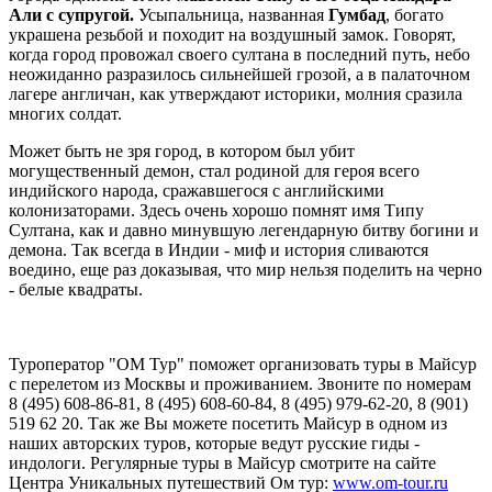
Али с супругой.
Усыпальница, названная
Гумбад
, богато
украшена резьбой и походит на воздушный замок. Говорят,
когда город провожал своего султана в последний путь, небо
неожиданно разразилось сильнейшей грозой, а в палаточном
лагере англичан, как утверждают историки, молния сразила
многих солдат.
Может быть не зря город, в котором был убит
могущественный демон, стал родиной для героя всего
индийского народа, сражавшегося с английскими
колонизаторами. Здесь очень хорошо помнят имя Типу
Султана, как и давно минувшую легендарную битву богини и
демона. Так всегда в Индии - миф и история сливаются
воедино, еще раз доказывая, что мир нельзя поделить на черно
- белые квадраты.
Туроператор "ОМ Тур" поможет организовать туры в Майсур
с перелетом из Москвы и проживанием. Звоните по номерам
8 (495) 608-86-81, 8 (495) 608-60-84, 8 (495) 979-62-20, 8 (901)
519 62 20. Так же Вы можете посетить Майсур в одном из
наших авторских туров, которые ведут русские гиды -
индологи. Регулярные туры в Майсур смотрите на сайте
Центра Уникальных путешествий Ом тур:
www.om-tour.ru