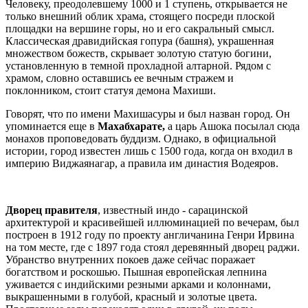
Человеку, преодолевшему 1000 и 1 ступень, открывается не
только внешний облик храма, стоящего посреди плоской
площадки на вершине горы, но и его сакральный смысл.
Классическая дравидийская гопура (башня), украшенная
множеством божеств, скрывает золотую статую богини,
установленную в темной прохладной алтарной. Рядом с
храмом, словно оставшись ее вечным стражем и
поклонником, стоит статуя демона Махиши.
Говорят, что по имени Махишасуры и был назван город. Он
упоминается еще в
Махабхарате,
а царь Ашока посылал сюда
монахов проповедовать буддизм. Однако, в официальной
истории, город известен лишь с 1500 года, когда он входил в
империю Виджаянагар, а правила им династия Водеяров.
Дворец правителя
, известный индо - сарацинской
архитектурой и красивейшей иллюминацией по вечерам, был
построен в 1912 году по проекту англичанина Генри Ирвина
на том месте, где с 1897 года стоял деревянный дворец раджи.
Убранство внутренних покоев даже сейчас поражает
богатством и роскошью. Пышная европейская лепнина
уживается с индийскими резными арками и колоннами,
выкрашенными в голубой, красный и золотые цвета.