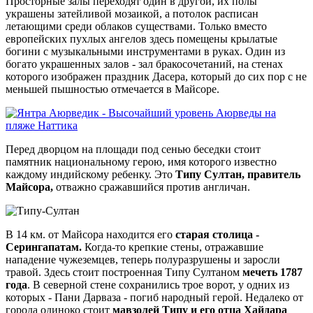
Просторные залы переходят один в другой, их полы
украшены затейливой мозаикой, а потолок расписан
летающими среди облаков существами. Только вместо
европейских пухлых ангелов здесь помещены крылатые
богини с музыкальными инструментами в руках. Один из
богато украшенных залов - зал бракосочетаний, на стенах
которого изображен праздник Дасера, который до сих пор с не
меньшей пышностью отмечается в Майсоре.
Перед дворцом на площади под сенью беседки стоит
памятник национальному герою, имя которого известно
каждому индийскому ребенку. Это
Типу Султан, правитель
Майсора,
отважно сражавшийся против англичан.
В 14 км. от Майсора находится его
старая столица -
Серингапатам.
Когда-то крепкие стены, отражавшие
нападение чужеземцев, теперь полуразрушены и заросли
травой. Здесь стоит построенная Типу Султаном
мечеть 1787
года
. В северной стене сохранились трое ворот, у одних из
которых - Пани Дарваза - погиб народный герой. Недалеко от
города одиноко стоит
мавзолей Типу и его отца Хайдара