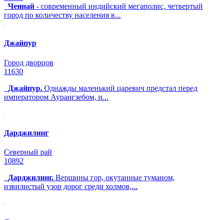
Ченнай
- современный индийский мегаполис, четвертый
город по количеству населения в...
Джайпур
Город дворцов
11630
Джайпур.
Однажды маленький царевич предстал перед
императором Аурангзебом, и...
Дарджилинг
Северный рай
10892
Дарджилинг.
Вершины гор, окутанные туманом,
извилистый узор дорог среди холмов,...