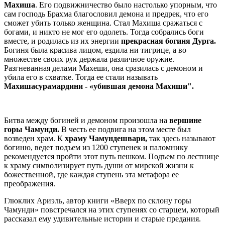
Махиша
. Его подвижничество было настолько упорным, что
сам господь Брахма благословил демона и предрек, что его
сможет убить только женщина. Стал Махиша сражаться с
богами, и никто не мог его одолеть. Тогда собрались боги
вместе, и родилась из их энергии
прекрасная богиня Дурга.
Богиня была красива лицом, ездила ни тигрице, а во
множестве своих рук держала различное оружие.
Разгневанная делами Махеши, она сразилась с демоном и
убила его в схватке. Тогда ее стали называть
Махишасурамардини - «убившая демона Махиши".
Битва между богиней и демоном произошла на
вершине
горы Чамунди.
В честь ее подвига на этом месте был
возведен храм. К
храму Чамундешвари,
так здесь называют
богиню, ведет подъем из 1200 ступенек и паломнику
рекомендуется пройти этот путь пешком. Подъем по лестнице
к храму символизирует путь души от мирской жизни к
божественной, где каждая ступень эта метафора ее
преображения.
Глюклих Ариэль, автор книги «Вверх по склону горы
Чамунди»
повстречался на этих ступенях со старцем, который
рассказал ему удивительные истории и старые предания.