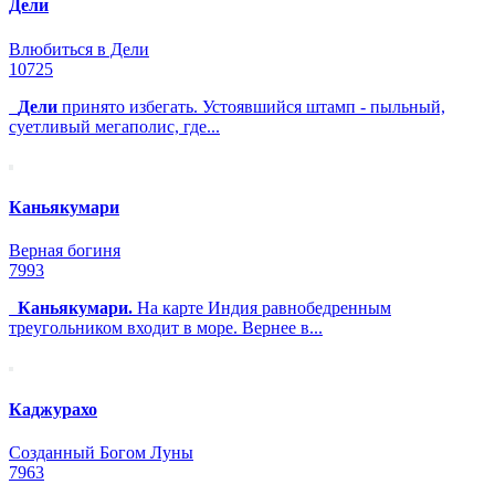
Дели
Влюбиться в Дели
10725
Дели
принято избегать. Устоявшийся штамп - пыльный,
суетливый мегаполис, где...
Каньякумари
Верная богиня
7993
Каньякумари.
На карте Индия равнобедренным
треугольником входит в море. Вернее в...
Каджурахо
Созданный Богом Луны
7963