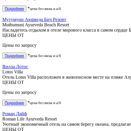
*
Подробнее
цена без визы и а/б
Мутумуни Аюрведа Бич Резорт
Muthumuni Ayurveda Beach Resort
Насладитесь отдыхом в отеле мирового класса в самом сердце Бе
ЦЕНЫ ОТ
Цены по запросу
*
Подробнее
цена без визы и а/б
Вилла Лотос
Lotos Villa
Отель Lotus Villa расположен в живописном месте на пляже Аху
ЦЕНЫ ОТ
Цены по запросу
*
Подробнее
цена без визы и а/б
Роман Лайф
Roman Life Ayurveda Resort
Уютный экономичный отель на самом берегу океана, предлагает
ЦЕНЫ ОТ