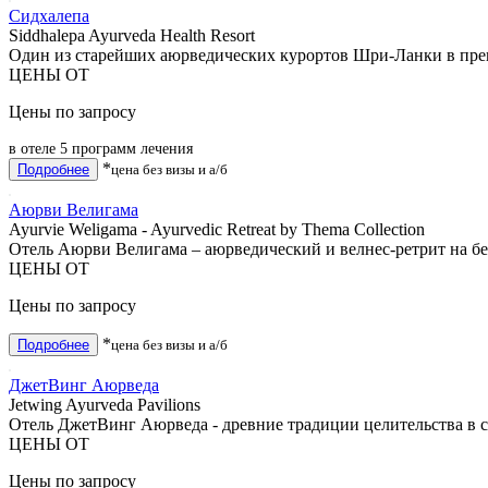
Сидхалепа
Siddhalepa Ayurveda Health Resort
Один из старейших аюрведических курортов Шри-Ланки в пре
ЦЕНЫ ОТ
Цены по запросу
в отеле 5 программ лечения
*
Подробнее
цена без визы и а/б
Аюрви Велигама
Ayurvie Weligama - Ayurvedic Retreat by Thema Collection
Отель Аюрви Велигама – аюрведический и велнес-ретрит на б
ЦЕНЫ ОТ
Цены по запросу
*
Подробнее
цена без визы и а/б
ДжетВинг Аюрведа
Jetwing Ayurveda Pavilions
Отель ДжетВинг Аюрведа - древние традиции целительства в
ЦЕНЫ ОТ
Цены по запросу