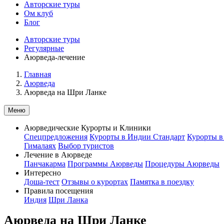
Авторские туры
Ом клуб
Блог
Авторские туры
Регулярные
Аюрведа-лечение
Главная
Аюрведа
Аюрведа на Шри Ланке
Меню
Аюрведические Курорты и Клиники
Спецпредложения
Курорты в Индии Стандарт
Курорты в
Гималаях
Выбор туристов
Лечение в Аюрведе
Панчакарма
Программы Аюрведы
Процедуры Аюрведы
Интересно
Доша-тест
Отзывы о курортах
Памятка в поездку
Правила посещения
Индия
Шри Ланка
Аюрведа на Шри Ланке