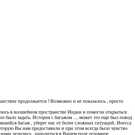
тешествие продолжается ! Возможно и не показалось , просто
ткрылись в волшебном пространстве Индии и помогли открыться
ужно было задать. История с багажом … может это еще был повод
авшийся багаж , уберег нас от более сложных ситуаций. Инесса
 которую Вы нам предоставили и при этом всегда было чувство
 нами делились , находиться в Вашем поле огромное