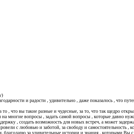
у)
агодарности и радости , удивительно , даже показалось , что пу
за то , что вы такие разные и чудесные, за то, что так щедро о
еты на многие вопросы , задать самой вопросы , которые давно н
держку , создать возможность для новых встреч, а может задерж
 провели с любовью и заботой, за свободу и самостоятельность ,
, благодарю за удивительные истории и знания , которыми Вы с