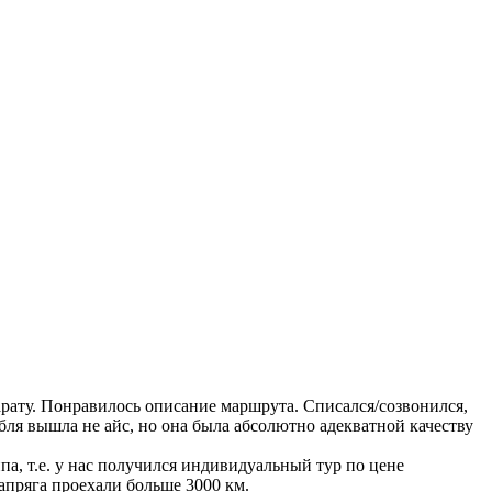
арату. Понравилось описание маршрута. Списался/созвонился,
убля вышла не айс, но она была абсолютно адекватной качеству
па, т.е. у нас получился индивидуальный тур по цене
апряга проехали больше 3000 км.