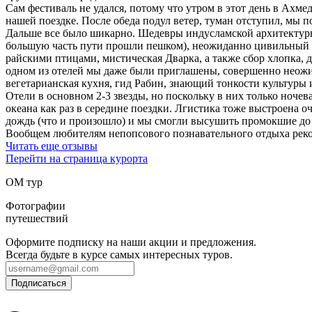
Сам фестиваль не удался, потому что утром в этот день в Ахме
нашей поездке. После обеда подул ветер, туман отступил, мы 
Дальше все было шикарно. Шедевры индусламской архитектуры,
большую часть пути прошли пешком), неожиданно цивильный ку
райскими птицами, мистическая Дварка, а также сбор хлопка,
одном из отелей мы даже были приглашены, совершенно неожи
вегетарианская кухня, гид Рабин, знающий тонкости культуры
Отели в основном 2-3 звезды, но поскольку в них только ночева
океана как раз в середине поездки. Лгистика тоже выстроена о
дождь (что и произошло) и мы смогли высушить промокшие до
Вообщем любителям непопсового познавательного отдыха рек
Читать еще отзывы
Перейти на страница курорта
ОМ тур
Фотографии
путешествий
Оформите подписку на наши акции и предложения.
Всегда будьте в курсе самых интересных туров.