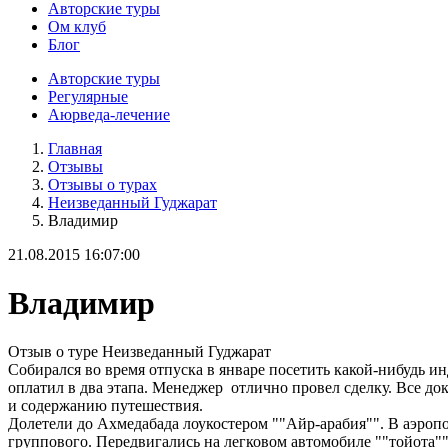
Авторские туры
Ом клуб
Блог
Авторские туры
Регулярные
Аюрведа-лечение
Главная
Отзывы
Отзывы о турах
Неизведанный Гуджарат
Владимир
21.08.2015 16:07:00
Владимир
Отзыв о туре Неизведанный Гуджарат
Собирался во время отпуска в январе посетить какой-нибудь 
оплатил в два этапа. Менеджер отлично провел сделку. Все док
и содержанию путешествия.
Долетели до Ахмедабада лоукостером ""Айр-арабия"". В аэропор
группового. Передвигались на легковом автомобиле ""тойота""