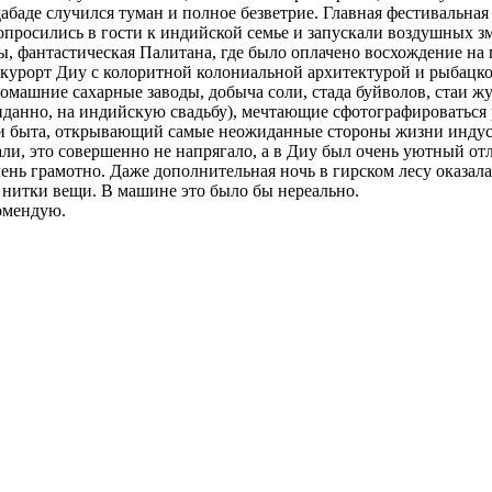
дабаде случился туман и полное безветрие. Главная фестивальна
попросились в гости к индийской семье и запускали воздушных з
 фантастическая Палитана, где было оплачено восхождение на 
рорт Диу с колоритной колониальной архитектурой и рыбацкой 
 домашние сахарные заводы, добыча соли, стада буйволов, стаи
данно, на индийскую свадьбу), мечтающие сфотографироваться 
 и быта, открывающий самые неожиданные стороны жизни индусо
ли, это совершенно не напрягало, а в Диу был очень уютный отле
чень грамотно. Даже дополнительная ночь в гирском лесу оказал
 нитки вещи. В машине это было бы нереально.
омендую.