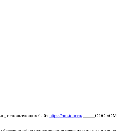
лиц, использующих Сайт
https://om-tour.ru/
_____ООО «ОМ
 и бессрочное) на использование персональных данных на