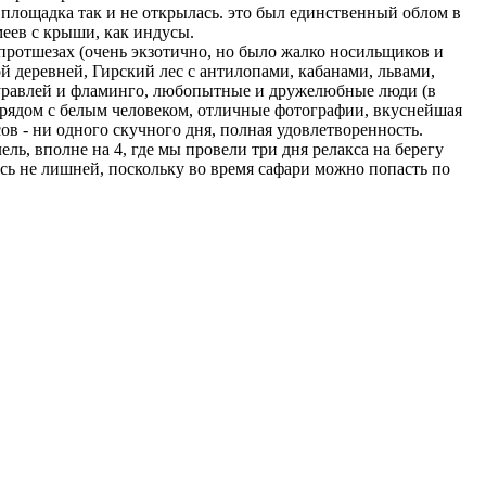
я площадка так и не открылась. это был единственный облом в
меев с крыши, как индусы.
протшезах (очень экзотично, но было жалко носильщиков и
деревней, Гирский лес с антилопами, кабанами, львами,
 журавлей и фламинго, любопытные и дружелюбные люди (в
рядом с белым человеком, отличные фотографии, вкуснейшая
в - ни одного скучного дня, полная удовлетворенность.
ль, вполне на 4, где мы провели три дня релакса на берегу
ась не лишней, поскольку во время сафари можно попасть по