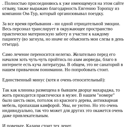
. Полностью присоединяюсь к уже имеющемуся на этом сайте
отзыву, также выражаю благодарность Евгению Торопцу из
компании Ом-Тур, который организовывал поездку.
За все время пребывания - ни одной отрицательной эмоции.
Весь персонал транслирует в окружающее пространство
практически материнскую заботу и участие к каждому
пациенту (во загнула, но иначе не объяснить мои слезы в день
отъезда).
Само лечение переносится нелегко. Желательно перед его
началом хоть чуть-чуть пройтись по азам аюрведы, благо в
интернете есть куча литературы. В общем, это не санаторий в
нашем привычном понимании. Но попробовать стоит.
Единственный минус (хотя и очень относительный):
Так как клиника размещена в бывшем дворце махараджа, то
жить приходится практически в музее. В нашем "номере"
было шесть окон, потолок из красного дерева, антикварная
мебель, пропахшая камфорой. Увы, не уютно. Но это очень
индивидуально, так что может для других это окажется очень
даже привлекательным.
И поверьте, Калари стоит тех денег.