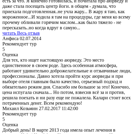
есть за что. Я конечно готовилась, и почитала про аюрведу и
даже стала посещать центр йоги. в общем - думала, что
приехала подготовленная..не учла жару... В жару я таю, как
мороженное...И ходила я там на процедуры, где меня ко всему
прочему обливали горячим маслом...как было тяжело - не
пересказать..но когда вдруг в самую
...
читать Весь отзыв
Анфиса
02.07.2014
Рекомендует тур
5
Оценка
Для тех, кто ищет настоящую аюрведу. Это место
единственное в своем роде. Здесь особенная атмосфера,
работают удивительно доброжелательные и отзывчивые люди,
профессионалы. Давно хотела пройти курс аюрведы и при
выборе отеля главным было качество, серьезный подход и
обязательно режим дня. Спасибо им большое за это! Конечно,
цена испугала сначала... Но потом, взвесив всё за и против,
решила поехать и ни разу еще не пожалела. Калари стоит всех
потраченных денег. Всем рекомендую!
Михаил Козьмин
27.02.2017 11:42:00
Рекомендует тур
5
Оценка
Добрый день! В марте 2013 года имела опыт лечения в