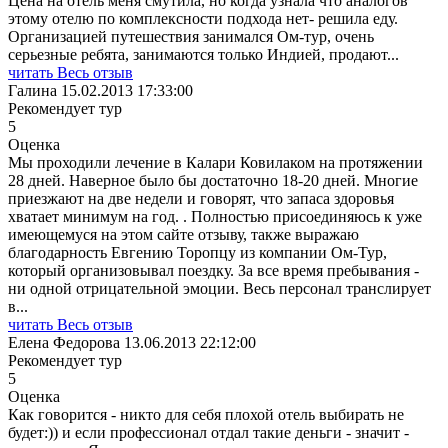
Цена на отель меня смутила, но когда узнала что аналогов
этому отелю по комплексности подхода нет- решила еду.
Организацией путешествия занимался Ом-тур, очень
серьезные ребята, занимаются только Индией, продают
...
читать Весь отзыв
Галина
15.02.2013 17:33:00
Рекомендует тур
5
Оценка
Мы проходили лечение в Калари Ковилаком на протяжении
28 дней. Наверное было бы достаточно 18-20 дней. Многие
приезжают на две недели и говорят, что запаса здоровья
хватает минимум на год. . Полностью присоединяюсь к уже
имеющемуся на этом сайте отзыву, также выражаю
благодарность Евгению Торопцу из компании Ом-Тур,
который организовывал поездку. За все время пребывания -
ни одной отрицательной эмоции. Весь персонал транслирует
в
...
читать Весь отзыв
Елена Федорова
13.06.2013 22:12:00
Рекомендует тур
5
Оценка
Как говорится - никто для себя плохой отель выбирать не
будет:)) и если профессионал отдал такие деньги - значит -