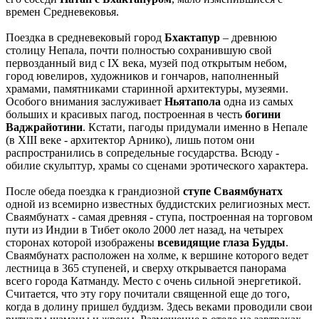
времен Средневековья.
Поездка в средневековый город
Бхактапур
– древнюю
столицу Непала, почти полностью сохранившую свой
первозданный вид с IX века, музей под открытым небом,
город ювелиров, художников и гончаров, наполненный
храмами, памятниками старинной архитектуры, музеями.
Особого внимания заслуживает
Ньятапола
одна из самых
больших и красивых пагод, построенная в честь
богини
Ваджрайотини
. Кстати, пагоды придумали именно в Непале
(в XIII веке - архитектор Арнико), лишь потом они
распространились в сопредельные государства. Всюду -
обилие скульптур, храмы со сценами эротического характера.
После обеда поездка к грандиозной
ступе Сваямбунатх
одной из всемирно известных буддистских религиозных мест.
Сваямбунатх - самая древняя - ступа, построенная на торговом
пути из Индии в Тибет около 2000 лет назад, на четырех
сторонах которой изображены
всевидящие глаза Будды
.
Сваямбунатх расположен на холме, к вершине которого ведет
лестница в 365 ступеней, и сверху открывается панорама
всего города Катманду. Место с очень сильной энергетикой.
Считается, что эту гору почитали священной еще до того,
когда в долину пришел буддизм. Здесь веками проводили свои