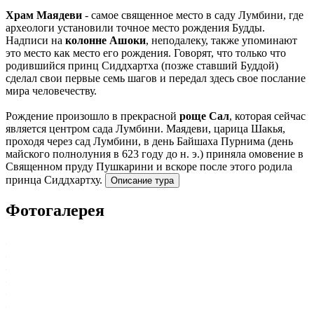
Храм Маядеви
- самое священное место в саду Лумбини, где
археологи установили точное место рождения Будды.
Надписи на
колонне Ашоки
, неподалеку, также упоминают
это место как место его рождения. Говорят, что только что
родившийся принц Сиддхартха (позже ставший Буддой)
сделал свои первые семь шагов и передал здесь свое послание
мира человечеству.
Рождение произошло в прекрасной
роще Сал
, которая сейчас
является центром сада Лумбини. Маядеви, царица Шакья,
проходя через сад Лумбини, в день Байшаха Пурнима (день
майского полнолуния в 623 году до н. э.) приняла омовение в
Священном пруду Пушкарини и вскоре после этого родила
принца Сиддхартху.
Описание тура
Фотогалерея