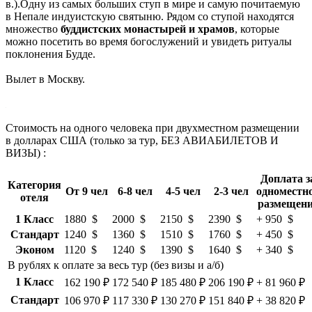
в.).Одну из самых больших ступ в мире и самую почитаемую
в Непале индуистскую святыню. Рядом со ступой находятся
множество
буддистских монастырей и храмов
, которые
можно посетить во время богослужений и увидеть ритуалы
поклонения Будде.
Вылет в Москву.
Стоимость на одного человека при двухместном размещении
в долларах США (только за тур, БЕЗ АВИАБИЛЕТОВ И
ВИЗЫ) :
Доплата з
Категория
От 9 чел
6-8 чел
4-5 чел
2-3 чел
одноместн
отеля
размещени
1 Класс
1880 $
2000 $
2150 $
2390 $
+ 950 $
Стандарт
1240 $
1360 $
1510 $
1760 $
+ 450 $
Эконом
1120 $
1240 $
1390 $
1640 $
+ 340 $
В рублях к оплате за весь тур (без визы и а/б)
1 Класс
162 190 ₽
172 540 ₽
185 480 ₽
206 190 ₽
+ 81 960 ₽
Стандарт
106 970 ₽
117 330 ₽
130 270 ₽
151 840 ₽
+ 38 820 ₽