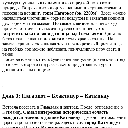
культуры, уникальных памятников и редкой по красоте
природы. Встреча в аэропорту с нашими представителями и
переезд на вершину
г
оры Нагаркот (ок. 2200м)
. Здесь можно
насладиться чистейшим горным воздухом и захватывающими
дух горными пейзажами.
Но самое главное
, для чего сюда
приезжают ночевать тысячи путешественников, это
встретить закат и восход солнца над Гималаями
. Днем их
белоснежные шапки искрятся в лучах яркого солнца. На
закате вершины окрашиваются в нежно розовый цвет и тогда
на гребнях гор можно наблюдать причудливую игру света и
теней.
После заселения в отель будет обед или ужин (шведский стол)
во время которого гид расскажет о предстоящим туре и
дополнительных опциях.
День 3: Нагаркот – Бхактапур – Катманду
Встреча рассвета в Гималаях и завтрак. После, отправление в
Катманду.
Самая интересная историческая область
находится именно в долине Катманду
, где многие поколения
царей строили свои столицы. Здесь и сам г
ород Катманду
и
его соседи
Патан с Бхактапуром
, мало изменившиеся с