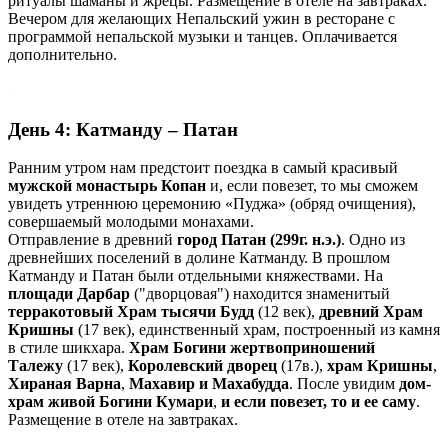
ритуалы шаманы и жрецы. Размещение в отеле на завтраках.
Вечером для желающих Непальский ужин в ресторане с
программой непальской музыки и танцев. Оплачивается
дополнительно.
День 4: Катманду – Патан
Ранним утром нам предстоит поездка в самый красивый
мужской
монастырь Копан
и, если повезет, то мы сможем
увидеть утреннюю церемонию «Пуджа» (обряд очищения),
совершаемый молодыми монахами.
Отправление в древний
город Патан (299г. н.э.)
. Одно из
древнейших поселений в долине Катманду. В прошлом
Катманду и Патан были отдельными княжествами. На
площади Дарбар
("дворцовая") находится знаменитый
терракотовый Храм тысячи Будд
(12 век),
древний Храм
Кришны
(17 век), единственный храм, построенный из камня
в стиле шикхара.
Храм Богини жертвоприношений
Талежу
(17 век),
Королевский дворец
(17в.),
храм Кришны
,
Хираная Варна
,
Махавир и Махабудда
. После увидим
дом-
храм живой
Богини Кумари
,
и если повезет, то и ее саму
.
Размещение в отеле на завтраках.