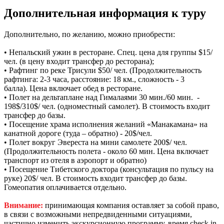
Дополнительная информация к туру
Дополнительно, по желанию, можно приобрести:
• Непальский ужин в ресторане. Спец. цена для группы $15/
чел. (в цену входит трансфер до ресторана);
• Рафтинг по реке Трисули $50/ чел. (Продолжительность
рафтинга: 2-3 часа, расстояние: 18 км., сложность - 3
балла). Цена включает обед в ресторане.
• Полет на дельтаплане над Гималаями 30 мин./60 мин. -
198$/310$/ чел. (одноместный самолет). В стоимость входит
трансфер до базы.
• Посещение храма исполнения желаний «Манакамана» на
канатной дороге (туда – обратно) - 20$/чел.
• Полет вокруг Эвереста на мини самолете 200$/ чел.
(Продолжительность полета - около 60 мин. Цена включает
транспорт из отеля в аэропорт и обратно)
• Посещение Тибетского доктора (консультация по пульсу на
руке) 20$/ чел. В стоимость входит трансфер до базы.
Гомеопатия оплачивается отдельно.
Внимание:
принимающая компания оставляет за собой право,
в связи с возможными непредвиденными ситуациями,
частично изменить экскурсионную программу, время check in