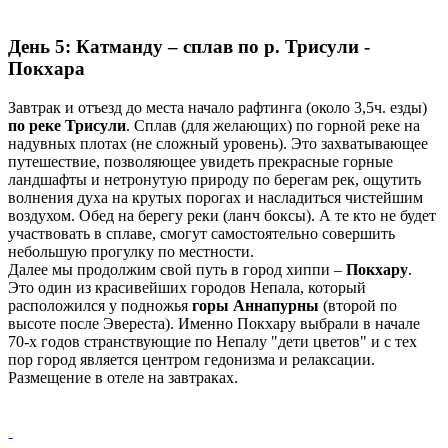
День 5: Катманду – сплав по р. Трисули -
Покхара
Завтрак и отъезд до места начало рафтинга (около 3,5ч. езды)
по реке Трисули
. Сплав (для желающих) по горной реке на
надувных плотах (не сложный уровень). Это захватывающее
путешествие, позволяющее увидеть прекрасные горные
ландшафты и нетронутую природу по берегам рек, ощутить
волнения духа на крутых порогах и насладиться чистейшим
воздухом. Обед на берегу реки (ланч боксы). А те кто не будет
участвовать в сплаве, смогут самостоятельно совершить
небольшую прогулку по местности.
Далее мы продолжим свой путь в город хиппи –
Покхару
.
Это один из красивейших городов Непала, который
расположился у подножья
горы Аннапурны
(второй по
высоте после Эвереста). Именно Покхару выбрали в начале
70-х годов странствующие по Непалу "дети цветов" и с тех
пор город является центром гедонизма и релаксации.
Размещение в отеле на завтраках.