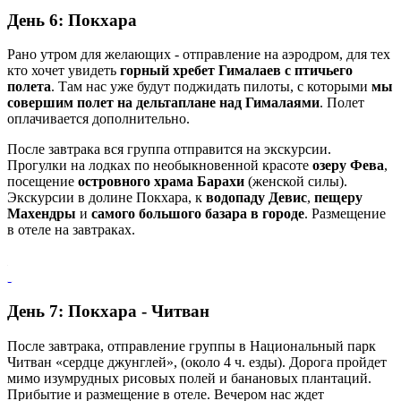
День 6: Покхара
Рано утром для желающих - отправление на аэродром, для тех
кто хочет увидеть
горный хребет Гималаев с птичьего
полета
. Там нас уже будут поджидать пилоты, с которыми
мы
совершим полет на дельтаплане над Гималаями
. Полет
оплачивается дополнительно.
После завтрака вся группа отправится на экскурсии.
Прогулки на лодках по необыкновенной красоте
озеру Фева
,
посещение
островного храма Барахи
(женской силы).
Экскурсии в долине Покхара, к
водопаду Девис
,
пещеру
Махендры
и
самого большого базара в городе
. Размещение
в отеле на завтраках.
День 7: Покхара - Читван
После завтрака, отправление группы в Национальный парк
Читван «сердце джунглей», (около 4 ч. езды). Дорога пройдет
мимо изумрудных рисовых полей и банановых плантаций.
Прибытие и размещение в отеле. Вечером нас ждет