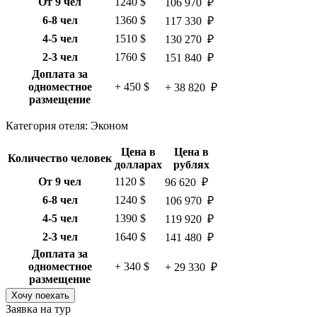
От 9 чел
1240 $
106 970 ₽
6-8 чел
1360 $
117 330 ₽
4-5 чел
1510 $
130 270 ₽
2-3 чел
1760 $
151 840 ₽
Доплата за
одноместное
+ 450 $
+ 38 820 ₽
размещение
Категория отеля: Эконом
Цена в
Цена в
Количество человек
долларах
рублях
От 9 чел
1120 $
96 620 ₽
6-8 чел
1240 $
106 970 ₽
4-5 чел
1390 $
119 920 ₽
2-3 чел
1640 $
141 480 ₽
Доплата за
одноместное
+ 340 $
+ 29 330 ₽
размещение
Хочу поехать
Заявка на тур