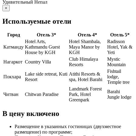
Удивительный Непал
×
Используемые отели
Город
Отель 3*
Отель 4*
Отель 5*
Hotel Arts,
Hotel Shambala,
Radisson
Катманду
Kathmandu Guest
Maya Manor by
Hotel, Yak &
House by KGH
KGH
Yeti
Club Himalaya
Mystic
Нагаркот
Country Villa
Resorts
Mountain
Fishtail
Lake side retreat, Kuti
Atithi Resorts &
Покхара
lodge,
Resort
spa, Hotel Barahi
Temple tree
Landmark Forest
Barahi
Читван
Chitwan Paradise
Park, Hotel
Jungle lodge
Greenpark
В цену включено
Размещение в указанных гостиницах (двухместное
размещение) по программе;