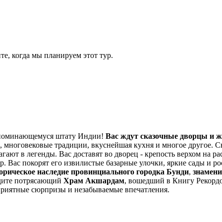
йте, когда мы планируем этот тур.
запоминающемуся штату Индии!
Вас ждут сказочные дворцы и ж
, многовековые традиции, вкуснейшая кухня и многое другое. С
гают в легенды. Вас доставят во дворец - крепость верхом на 
. Вас покорят его извилистые базарные улочки, яркие сады и ро
торическое наследие провинциального городка Бунди
,
знамени
идите потрясающий
Храм Акшардам
, вошедший в Книгу Рекордо
приятные сюрпризы и незабываемые впечатления.