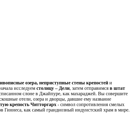
ивописные озера, неприступные стены
крепостей
и
начала исследуем
столицу – Дели
, затем отправимся
в штат
расписанном слоне в Джайпуре, как махараджей. Вы совершите
скошные отели, озера и дворцы, давшие ему название
тую крепость Читторгарх
- символ сопротивления смелых
в Гиннеса, как самый грандиозный индуистский храм в мире.