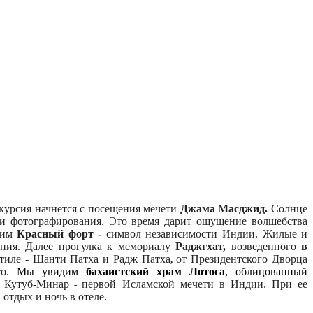
курсия начнется с посещения мечети
Джама Масджид.
Солнце
я и фотографирования. Это время дарит ощущение волшебства
тим
Красный форт -
символ независимости Индии. Жилые и
ения. Далее прогулка к мемориалу
Раджгхат,
возведенного
в
тиле
- Шанти Патха и Радж Патха
от Президентского Дворца
,
то.
Мы увидим
бахаистский храм Лотоса
, облицованный
 Кутуб-Минар
первой Исламской мечети в Индии. При ее
-
,
отдых и ночь в отеле.