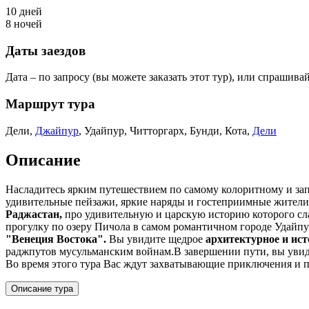
10 дней
8 ночей
Даты заездов
Дата – по запросу (вы можете заказать этот тур), или спрашива
Маршрут тура
Дели,
Джайпур
, Удайпур, Читторгарх, Бунди, Кота,
Дели
Описание
Насладитесь ярким путешествием по самому колоритному и 
удивительные пейзажи, яркие наряды и гостеприимные жители
Раджастан,
про удивительную и царскую историю которого сла
прогулку по озеру Пичола в самом романтичном городе Удайпур
"Венеция Востока".
Вы увидите щедрое
архитектурное и ис
раджпутов мусульманским войнам.В завершении пути, вы ув
Во время этого тура Вас ждут захватывающие приключения и 
Описание тура