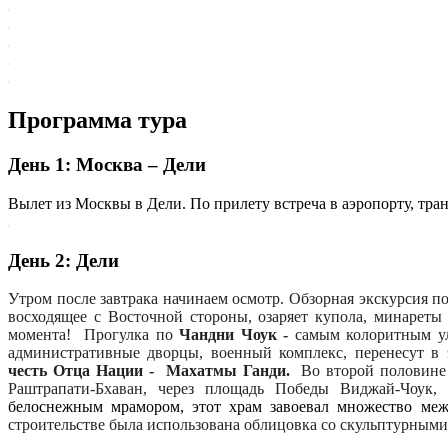
Программа тура
День 1: Москва – Дели
Вылет из Москвы в Дели. По прилету встреча в аэропорту, тран
День 2: Дели
Утром после завтрака начинаем осмотр.
Обзорная экскурсия по
восходящее с Восточной стороны, озаряет купола, минареты
момента! Прогулка по
Чандни Чоук -
самым колоритным ул
административные дворцы, военный комплекс, перенесут в
честь Отца Нации - Махатмы Ганди.
Во второй половин
Раштрапати-Бхаван
,
через площадь Победы Виджай-Чоук
,
д
белоснежным мрамором, этот храм завоевал множество меж
строительстве была использована облицовка со скульптурным