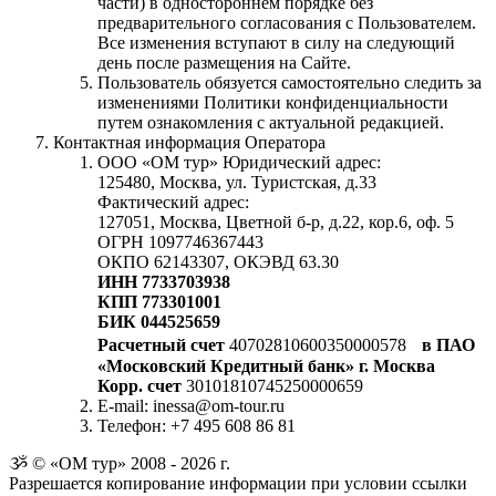
части) в одностороннем порядке без
предварительного согласования с Пользователем.
Все изменения вступают в силу на следующий
день после размещения на Сайте.
Пользователь обязуется самостоятельно следить за
изменениями Политики конфиденциальности
путем ознакомления с актуальной редакцией.
Контактная информация Оператора
ООО «ОМ тур» Юридический адрес:
125480, Москва, ул. Туристская, д.33
Фактический адрес:
127051, Москва, Цветной б-р, д.22, кор.6, оф. 5
ОГРН 1097746367443
ОКПО 62143307, ОКЭВД 63.30
ИНН 7733703938
КПП 773301001
БИК 044525659
Расчетный счет
40702810600350000578
в ПАО
«Московский Кредитный банк» г. Москва
Корр. счет
30101810745250000659
E-mail: inessa@om-tour.ru
Телефон: +7 495 608 86 81
ૐ © «ОМ тур» 2008 - 2026 г.
Разрешается копирование информации при условии ссылки