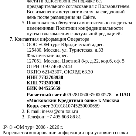
части) в одностороннем порядке без
предварительного согласования с Пользователем.
Все изменения вступают в силу на следующий
день после размещения на Сайте.
Пользователь обязуется самостоятельно следить за
изменениями Политики конфиденциальности
путем ознакомления с актуальной редакцией.
Контактная информация Оператора
ООО «ОМ тур» Юридический адрес:
125480, Москва, ул. Туристская, д.33
Фактический адрес:
127051, Москва, Цветной б-р, д.22, кор.6, оф. 5
ОГРН 1097746367443
ОКПО 62143307, ОКЭВД 63.30
ИНН 7733703938
КПП 773301001
БИК 044525659
Расчетный счет
40702810600350000578
в ПАО
«Московский Кредитный банк» г. Москва
Корр. счет
30101810745250000659
E-mail: inessa@om-tour.ru
Телефон: +7 495 608 86 81
ૐ © «ОМ тур» 2008 - 2026 г.
Разрешается копирование информации при условии ссылки