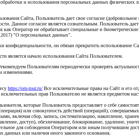
 обработки и использования персональных данных физических 
зования Сайта, Пользователь дает свое согласие (добровольное
ти. Данное согласие является сознательным. Пользователь дает
ак как Оператор не обрабатывает специальные и биометрические 
02.2017) "О персональных данных".
ки конфиденциальности, он обязан прекратить использование Са
и является начало использования Сайта Пользователем.
Рекомендуем Пользователям периодически проверять актуальнос
и изменениями.
ресу
https://om-tour.ru/
Все исключительные права на Сайт и его от
а исключительных прав Пользователю не является предметом на
вателя, которые Пользователь предоставляет о себе самостоят
операция) или совокупность действий (операций), совершаемых
ыми, включая сбор, запись, систематизацию, накопление, хранен
тавление, доступ), обезличивание, блокирование, удаление, уни
тельное для соблюдения Оператором или иным получившим дост
ых данных или наличия иного законного основания.