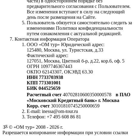
части) в одностороннем порядке без
предварительного согласования с Пользователем.
Все изменения вступают в силу на следующий
день после размещения на Сайте.
Пользователь обязуется самостоятельно следить за
изменениями Политики конфиденциальности
путем ознакомления с актуальной редакцией.
Контактная информация Оператора
ООО «ОМ тур» Юридический адрес:
125480, Москва, ул. Туристская, д.33
Фактический адрес:
127051, Москва, Цветной б-р, д.22, кор.6, оф. 5
ОГРН 1097746367443
ОКПО 62143307, ОКЭВД 63.30
ИНН 7733703938
КПП 773301001
БИК 044525659
Расчетный счет
40702810600350000578
в ПАО
«Московский Кредитный банк» г. Москва
Корр. счет
30101810745250000659
E-mail: inessa@om-tour.ru
Телефон: +7 495 608 86 81
ૐ © «ОМ тур» 2008 - 2026 г.
Разрешается копирование информации при условии ссылки