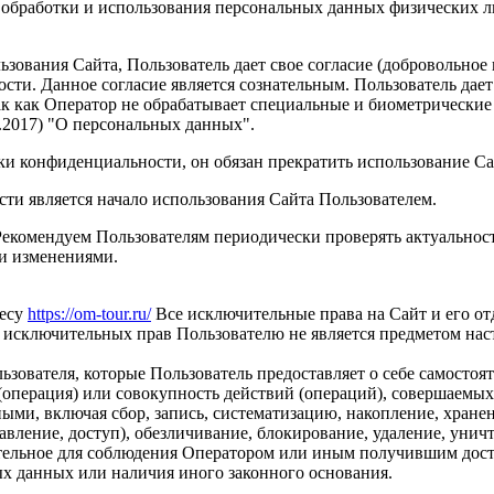
 обработки и использования персональных данных физических 
зования Сайта, Пользователь дает свое согласие (добровольное
ти. Данное согласие является сознательным. Пользователь дает
ак как Оператор не обрабатывает специальные и биометрические 
02.2017) "О персональных данных".
ки конфиденциальности, он обязан прекратить использование Са
и является начало использования Сайта Пользователем.
Рекомендуем Пользователям периодически проверять актуальнос
и изменениями.
ресу
https://om-tour.ru/
Все исключительные права на Сайт и его от
а исключительных прав Пользователю не является предметом на
вателя, которые Пользователь предоставляет о себе самостоят
операция) или совокупность действий (операций), совершаемых
ыми, включая сбор, запись, систематизацию, накопление, хранен
тавление, доступ), обезличивание, блокирование, удаление, уни
тельное для соблюдения Оператором или иным получившим дост
ых данных или наличия иного законного основания.