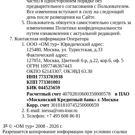
части) в одностороннем порядке без
предварительного согласования с Пользователем.
Все изменения вступают в силу на следующий
день после размещения на Сайте.
Пользователь обязуется самостоятельно следить за
изменениями Политики конфиденциальности
путем ознакомления с актуальной редакцией.
Контактная информация Оператора
ООО «ОМ тур» Юридический адрес:
125480, Москва, ул. Туристская, д.33
Фактический адрес:
127051, Москва, Цветной б-р, д.22, кор.6, оф. 5
ОГРН 1097746367443
ОКПО 62143307, ОКЭВД 63.30
ИНН 7733703938
КПП 773301001
БИК 044525659
Расчетный счет
40702810600350000578
в ПАО
«Московский Кредитный банк» г. Москва
Корр. счет
30101810745250000659
E-mail: inessa@om-tour.ru
Телефон: +7 495 608 86 81
ૐ © «ОМ тур» 2008 - 2026 г.
Разрешается копирование информации при условии ссылки