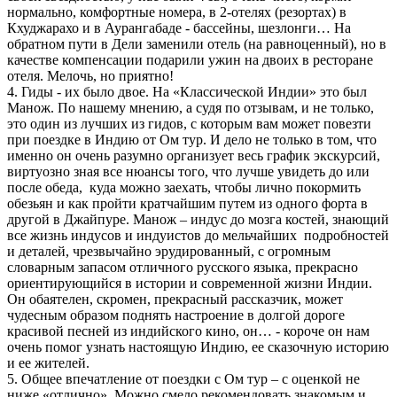
нормально, комфортные номера, в 2-отелях (резортах) в
Кхуджарахо и в Аурангабаде - бассейны, шезлонги… На
обратном пути в Дели заменили отель (на равноценный), но в
качестве компенсации подарили ужин на двоих в ресторане
отеля. Мелочь, но приятно!
4. Гиды - их было двое. На «Классической Индии» это был
Манож. По нашему мнению, а судя по отзывам, и не только,
это один из лучших из гидов, с которым вам может повезти
при поездке в Индию от Ом тур. И дело не только в том, что
именно он очень разумно организует весь график экскурсий,
виртуозно зная все нюансы того, что лучше увидеть до или
после обеда, куда можно заехать, чтобы лично покормить
обезьян и как пройти кратчайшим путем из одного форта в
другой в Джайпуре. Манож – индус до мозга костей, знающий
все жизнь индусов и индуистов до мельчайших подробностей
и деталей, чрезвычайно эрудированный, с огромным
словарным запасом отличного русского языка, прекрасно
ориентирующийся в истории и современной жизни Индии.
Он обаятелен, скромен, прекрасный рассказчик, может
чудесным образом поднять настроение в долгой дороге
красивой песней из индийского кино, он… - короче он нам
очень помог узнать настоящую Индию, ее сказочную историю
и ее жителей.
5. Общее впечатление от поездки с Ом тур – с оценкой не
ниже «отлично». Можно смело рекомендовать знакомым и