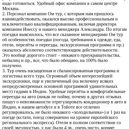
надо готовиться. Удобный офис компании в самом центре
Москвы.
2. Персонал компании Ом тур, с которым нам пришлось
взаимодействовать, оказался высоко профессиональным и
исключительно квалифицированным, включая директора
компании Инессу и нашего менеджера Александра. По итогам
поездки выяснилось, что все сказанное менеджерами Ом тур
об особенностях поездки (погода, требования к одежде, еда,
отели, перелёты и переезды, экскурсионная программа и пр.)
оказалось абсолютно соответствующим действительности.
Это вообще дорогого стоит – никакого приукрашательства,
небылиц и пр., все, что было обещано, на 100% было
получено.
3. Тур очень насыщенная и сбалансированная программа и
логистика всего тура. Огромный объем интереснейшей
экскурсионки, еще и увеличенный (на величину всяких
непредусмотренных основной программой удивительных
мест) гидами в Индии. Удобные перелёты и комфортабельные
переезды на авто (никак не пойму, почему в других отзывах
пишут о невозможности отрегулировать кондиционер в авто в
Индии, в нашем автобусе и в Тойоте все отлично
регулировалось, не было никакого «холодильника») и 1 раз на
поезде (кстати, поезд совершенно на уровне европейского
регионального экспресса). Отели в полном соответствии со
своей звездностью, у нас были 4 зв., очень чисто, кормят