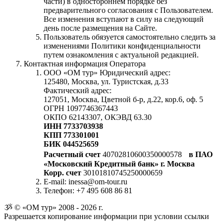
части) в одностороннем порядке без
предварительного согласования с Пользователем.
Все изменения вступают в силу на следующий
день после размещения на Сайте.
Пользователь обязуется самостоятельно следить за
изменениями Политики конфиденциальности
путем ознакомления с актуальной редакцией.
Контактная информация Оператора
ООО «ОМ тур» Юридический адрес:
125480, Москва, ул. Туристская, д.33
Фактический адрес:
127051, Москва, Цветной б-р, д.22, кор.6, оф. 5
ОГРН 1097746367443
ОКПО 62143307, ОКЭВД 63.30
ИНН 7733703938
КПП 773301001
БИК 044525659
Расчетный счет
40702810600350000578
в ПАО
«Московский Кредитный банк» г. Москва
Корр. счет
30101810745250000659
E-mail: inessa@om-tour.ru
Телефон: +7 495 608 86 81
ૐ © «ОМ тур» 2008 - 2026 г.
Разрешается копирование информации при условии ссылки