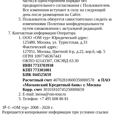
части) в одностороннем порядке без
предварительного согласования с Пользователем.
Все изменения вступают в силу на следующий
день после размещения на Сайте.
Пользователь обязуется самостоятельно следить за
изменениями Политики конфиденциальности
путем ознакомления с актуальной редакцией.
Контактная информация Оператора
ООО «ОМ тур» Юридический адрес:
125480, Москва, ул. Туристская, д.33
Фактический адрес:
127051, Москва, Цветной б-р, д.22, кор.6, оф. 5
ОГРН 1097746367443
ОКПО 62143307, ОКЭВД 63.30
ИНН 7733703938
КПП 773301001
БИК 044525659
Расчетный счет
40702810600350000578
в ПАО
«Московский Кредитный банк» г. Москва
Корр. счет
30101810745250000659
E-mail: inessa@om-tour.ru
Телефон: +7 495 608 86 81
ૐ © «ОМ тур» 2008 - 2026 г.
Разрешается копирование информации при условии ссылки