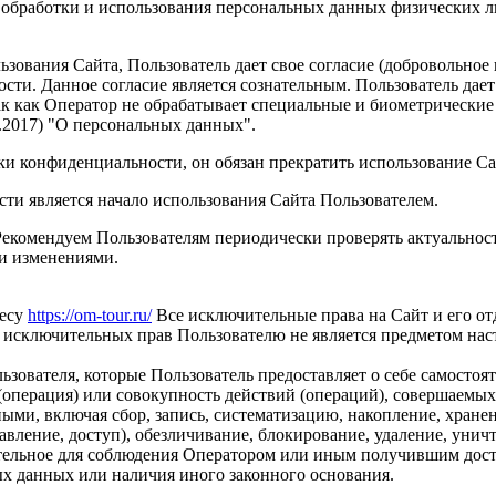
 обработки и использования персональных данных физических 
зования Сайта, Пользователь дает свое согласие (добровольное
ти. Данное согласие является сознательным. Пользователь дает
ак как Оператор не обрабатывает специальные и биометрические 
02.2017) "О персональных данных".
ки конфиденциальности, он обязан прекратить использование Са
и является начало использования Сайта Пользователем.
Рекомендуем Пользователям периодически проверять актуальнос
и изменениями.
ресу
https://om-tour.ru/
Все исключительные права на Сайт и его от
а исключительных прав Пользователю не является предметом на
вателя, которые Пользователь предоставляет о себе самостоят
операция) или совокупность действий (операций), совершаемых
ыми, включая сбор, запись, систематизацию, накопление, хранен
тавление, доступ), обезличивание, блокирование, удаление, уни
тельное для соблюдения Оператором или иным получившим дост
ых данных или наличия иного законного основания.