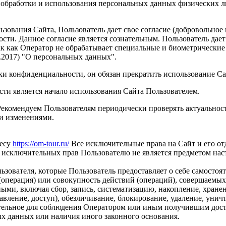
 обработки и использования персональных данных физических 
зования Сайта, Пользователь дает свое согласие (добровольное
ти. Данное согласие является сознательным. Пользователь дает
ак как Оператор не обрабатывает специальные и биометрические 
02.2017) "О персональных данных".
ки конфиденциальности, он обязан прекратить использование Са
и является начало использования Сайта Пользователем.
Рекомендуем Пользователям периодически проверять актуальнос
и изменениями.
ресу
https://om-tour.ru/
Все исключительные права на Сайт и его от
а исключительных прав Пользователю не является предметом на
вателя, которые Пользователь предоставляет о себе самостоят
операция) или совокупность действий (операций), совершаемых
ыми, включая сбор, запись, систематизацию, накопление, хранен
тавление, доступ), обезличивание, блокирование, удаление, уни
тельное для соблюдения Оператором или иным получившим дост
ых данных или наличия иного законного основания.