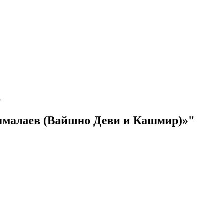
»
ималаев (Вайшно Деви и Кашмир)»"