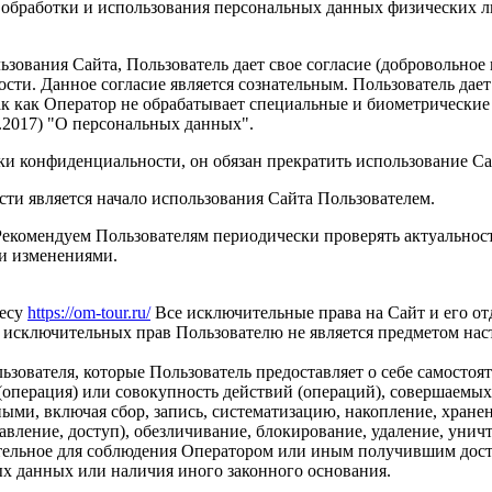
 обработки и использования персональных данных физических 
зования Сайта, Пользователь дает свое согласие (добровольное
ти. Данное согласие является сознательным. Пользователь дает
ак как Оператор не обрабатывает специальные и биометрические 
02.2017) "О персональных данных".
ки конфиденциальности, он обязан прекратить использование Са
и является начало использования Сайта Пользователем.
Рекомендуем Пользователям периодически проверять актуальнос
и изменениями.
ресу
https://om-tour.ru/
Все исключительные права на Сайт и его от
а исключительных прав Пользователю не является предметом на
вателя, которые Пользователь предоставляет о себе самостоят
операция) или совокупность действий (операций), совершаемых
ыми, включая сбор, запись, систематизацию, накопление, хранен
тавление, доступ), обезличивание, блокирование, удаление, уни
тельное для соблюдения Оператором или иным получившим дост
ых данных или наличия иного законного основания.