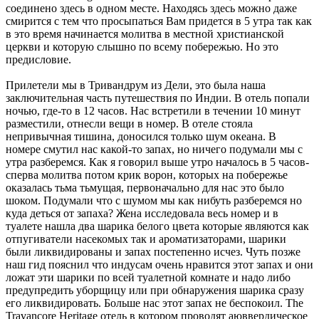
соединено здесь в одном месте. Находясь здесь можно даже
смирится с тем что просыпаться Вам придется в 5 утра так как
в это время начинается молитва в местной христианской
церкви и которую слышно по всему побережью. Но это
предисловие.
Прилетели мы в Тривандрум из Дели, это была наша
заключительная часть путешествия по Индии. В отель попали
ночью, где-то в 12 часов. Нас встретили в течении 10 минут
разместили, отнесли вещи в номер. В отеле стояла
непривычная тишина, доносился только шум океана. В
номере смутил нас какой-то запах, но ничего подумали мы с
утра разберемся. Как я говорил выше утро началось в 5 часов-
сперва молитва потом крик ворон, которых на побережье
оказалась тьма тьмущая, первоначально для нас это было
шоком. Подумали что с шумом мы как нибуть разберемся но
куда деться от запаха? Жена исследовала весь номер и в
туалете нашла два шарика белого цвета которые являются как
отпугиватели насекомых так и ароматизаторами, шарики
были ликвидированы и запах постепенно исчез. Чуть позже
наш гид пояснил что индусам очень нравится этот запах и они
ложат эти шарики по всей туалетной комнате и надо либо
предупредить уборщицу или при обнаружения шарика сразу
его ликвидировать. Больше нас этот запах не беспокоил. The
Travancore Heritage отель в котором проводят аюввердическое