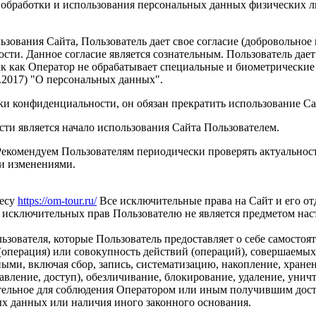
 обработки и использования персональных данных физических 
зования Сайта, Пользователь дает свое согласие (добровольное
ти. Данное согласие является сознательным. Пользователь дает
ак как Оператор не обрабатывает специальные и биометрические 
02.2017) "О персональных данных".
ки конфиденциальности, он обязан прекратить использование Са
и является начало использования Сайта Пользователем.
Рекомендуем Пользователям периодически проверять актуальнос
и изменениями.
ресу
https://om-tour.ru/
Все исключительные права на Сайт и его от
а исключительных прав Пользователю не является предметом на
вателя, которые Пользователь предоставляет о себе самостоят
операция) или совокупность действий (операций), совершаемых
ыми, включая сбор, запись, систематизацию, накопление, хранен
тавление, доступ), обезличивание, блокирование, удаление, уни
тельное для соблюдения Оператором или иным получившим дост
ых данных или наличия иного законного основания.