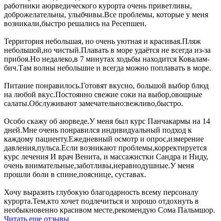
работники аюрведического курорта очень приветливы,
доброжелательны, улыбчивы.Все проблемы, которые у меня
возникали,быстро решались на Ресепшен.
Территория небольшая, но очень уютная и красивая.Пляж
небольшой,но чистый.Плавать в море удаётся не всегда из-за
прибоя.Но недалеко,в 7 минутах ходьбы находится Ковалам-
бич.Там волны небольшие и всегда можно поплавать в море.
Питание понравилось.Готовят вкусно, большой выбор блюд
на любой вкус.Постоянно свежие соки на выбор,овощные
салаты.Обслуживают замечательно:вежливо,быстро.
Особо скажу об аюрведе.У меня был курс Панчакармы на 14
дней.Мне очень понравился индивидуальный подход к
каждому пациенту.Ежедневный осмотр и опрос,измерение
давления,пульса.Если возникают проблемы,корректируется
курс лечения И врач Венита, и массажистки Сандра и Ниду,
очень внимательные,заботливы,неравнодушные.У меня
прошли боли в спине,пояснице, суставах.
Хочу выразить глубокую благодарность всему персоналу
курорта.Тем,кто хочет подлечиться и хорошо отдохнуть в
необыкновенно красивом месте,рекомендую Сома Пальмшор.
Читать еще отзывы