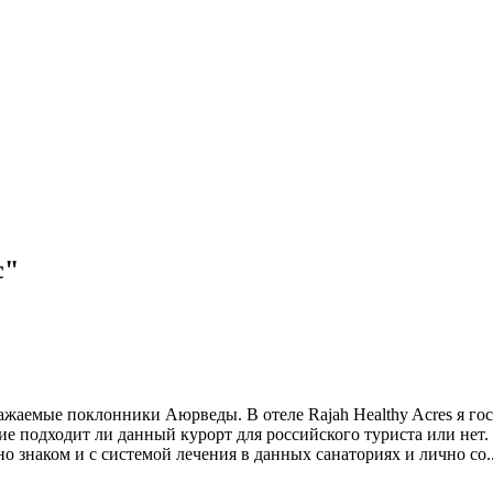
с"
поклонники Аюрведы. В отеле Rajah Healthy Acres я гостил 
е подходит ли данный курорт для российского туриста или нет. 
расно знаком и с системой лечения в данных санаториях и лично со
.