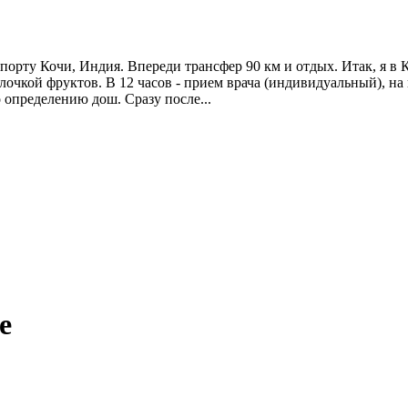
ропорту Кочи, Индия. Впереди трансфер 90 км и отдых. Итак, я в
елочкой фруктов. В 12 часов - прием врача (индивидуальный), н
о определению дош. Сразу после
...
е