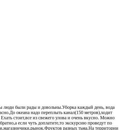
бы люди были рады и довольны.Уборка каждый день, вода
асно.До океана надо переплыть канал(150 метров),ходит
. Ехать стоит,все из свежего улова и очень вкусно. Можно
обратно,а если чуть доплатите,то экскурсию проведут по
чки,магазинчики,рынок.Фруктов разных тьма.На территории