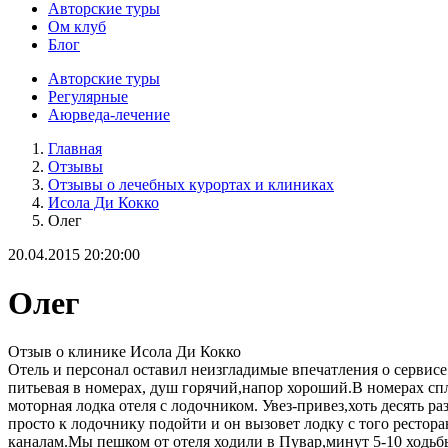
Авторские туры
Ом клуб
Блог
Авторские туры
Регулярные
Аюрведа-лечение
Главная
Отзывы
Отзывы о лечебных курортах и клиниках
Исола Ди Кокко
Олег
20.04.2015 20:20:00
Олег
Отзыв о клинике Исола Ди Кокко
Отель и персонал оставил неизгладимые впечатления о сервис
питьевая в номерах, душ горячий,напор хороший.В номерах спл
моторная лодка отеля с лодочником. Увез-привез,хоть десять ра
просто к лодочнику подойти и он вызовет лодку с того рестора
каналам.Мы пешком от отеля ходили в Пувар,минут 5-10 ходьб