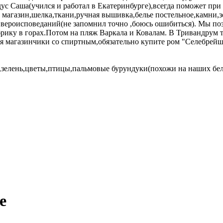
дус Саша(учился и работал в Екатеринбурге),всегда поможет пр
 магазин,шелка,ткани,ручная вышивка,белье постельное,камни,з
вероисповеданий(не запомнил точно ,боюсь ошибиться). Мы поз
рику в горах.Потом на пляж Варкала и Ковалам. В Тривандрум т
ся магазинчики со спиртным,обязательно купите ром "Селебрейш
м,зелень,цветы,птицы,пальмовые бурундуки(похожи на наших бел
е