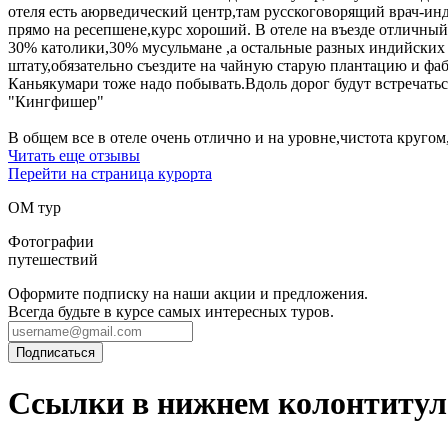
отеля есть аюрведический центр,там русскоговорящий врач-ин
прямо на ресепшене,курс хороший. В отеле на въезде отличный
30% католики,30% мусульмане ,а остальные разных индийских 
штату,обязательно съездите на чайную старую плантацию и фаб
Каньякумари тоже надо побывать.Вдоль дорог будут встречать
"Кингфишер"
В общем все в отеле очень отлично и на уровне,чистота круго
Читать еще отзывы
Перейти на страница курорта
ОМ тур
Фотографии
путешествий
Оформите подписку на наши акции и предложения.
Всегда будьте в курсе самых интересных туров.
Ссылки в нижнем колонтитул