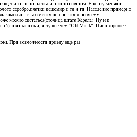
и общении с персоналом и просто советом. Валюту меняют
олото,серебро,платки кашемир и тд и тп. Население примерно
накомились с таксистом,он нас возил по всему
оже можно скататься(столица штата Керала). Ну и в
ен"(стоит копейки, и лучше чем "Old Monk". Пиво хорошее
ок). При возможности приеду еще раз.