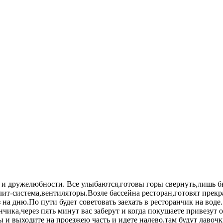
е и дружелюбности. Все улыбаются,готовы горы свернуть,лишь 
ит-система,вентиляторы.Возле бассейна ресторан,готовят прекр
з на дню.По пути будет советовать заехать в ресторанчик на воде
нчика,через пять минут вас заберут и когда покушаете привезут 
ы и выходите на проезжею часть и идете налево,там будут лаво