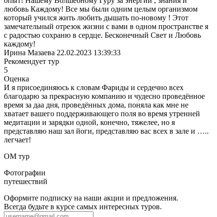
опыт! Нашему Волшебному Гуру за энергии , знания и
любовь Каждому! Все мы были одним целым организмом
который учился жить любить дышать по-новому ! Этот
замечательный отрезок жизни с вами в одном пространстве я
с радостью сохраню в сердце. Бесконечный Свет и Любовь
каждому!
Ирина Мазаева
22.02.2023 13:39:33
Рекомендует тур
5
Оценка
И я присоединяюсь к словам Фариды и сердечно всех
благодарю за прекрасную компанию и чудесно проведённое
время за даа дня, проведённых дома, поняла как мне не
хватает вашего поддерживающего поля во время утренней
медитации и зарядки одной, конечно, тяжелее, но я
представляю наш зал йоги, представляю вас всех в зале и …..
легчает!
ОМ тур
Фотографии
путешествий
Оформите подписку на наши акции и предложения.
Всегда будьте в курсе самых интересных туров.