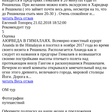
находится в предгорьях Гималаев в 20 минутах езды от
Ришикеша. При желании можно взять экскурсию в Харидвар
и Ришикеш ( это займет почти весь день, несмотря на то, что
до Ришикеша ехать мин 20-30 ) . Очень спокойное и
...
читать Весь отзыв
Евгений Топорец
21.02.2018 18:52:00
Рекомендует тур
5
Оценка
АЮРВЕДА В ГИМАЛАЯХ. Всемирно известный курорт
Ananda in the Himalayas я посетил в ноябре 2017 года во время
своего визита в Ришикеш. Располагается Ананда как и
следует из названия в предгорье Гималаев и возвышается
своими постройками высоты птичьего полета над
протекающим внизу Гангом и раскинувшимся Ришикешем.
Вечером из моей комнаты открывался замечательный вид на
огни этого древнего, величавого города, мировой столицы
Йоги. Дорога в
...
читать Весь отзыв
ОМ тур
Фотографии
путешествий
Оформите подписку на наши акции и предложения.