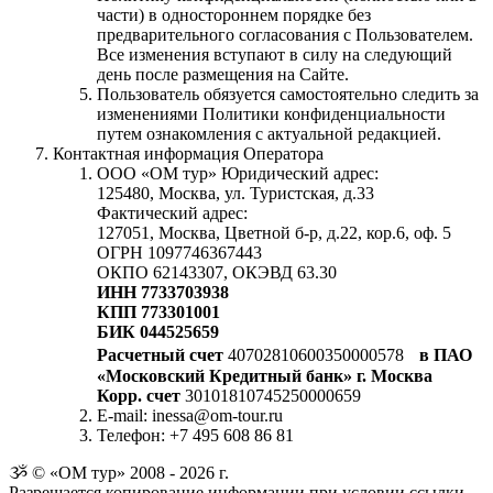
части) в одностороннем порядке без
предварительного согласования с Пользователем.
Все изменения вступают в силу на следующий
день после размещения на Сайте.
Пользователь обязуется самостоятельно следить за
изменениями Политики конфиденциальности
путем ознакомления с актуальной редакцией.
Контактная информация Оператора
ООО «ОМ тур» Юридический адрес:
125480, Москва, ул. Туристская, д.33
Фактический адрес:
127051, Москва, Цветной б-р, д.22, кор.6, оф. 5
ОГРН 1097746367443
ОКПО 62143307, ОКЭВД 63.30
ИНН 7733703938
КПП 773301001
БИК 044525659
Расчетный счет
40702810600350000578
в ПАО
«Московский Кредитный банк» г. Москва
Корр. счет
30101810745250000659
E-mail: inessa@om-tour.ru
Телефон: +7 495 608 86 81
ૐ © «ОМ тур» 2008 - 2026 г.
Разрешается копирование информации при условии ссылки